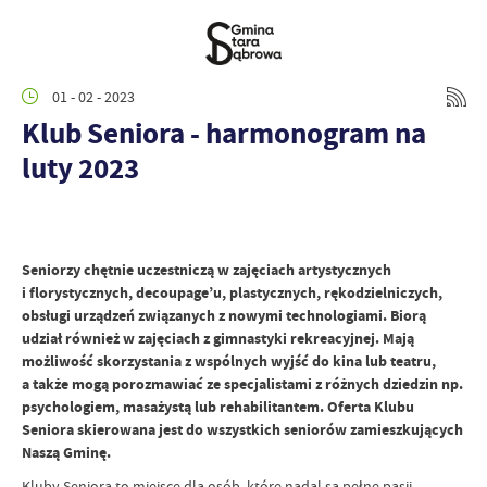
01 - 02 - 2023
Klub Seniora - harmonogram na
luty 2023
Seniorzy chętnie uczestniczą w zajęciach artystycznych
i florystycznych, decoupage’u, plastycznych, rękodzielniczych,
obsługi urządzeń związanych z nowymi technologiami. Biorą
udział również w zajęciach z gimnastyki rekreacyjnej. Mają
możliwość skorzystania z wspólnych wyjść do kina lub teatru,
a także mogą porozmawiać ze specjalistami z różnych dziedzin np.
psychologiem, masażystą lub rehabilitantem. Oferta Klubu
Seniora skierowana jest do wszystkich seniorów zamieszkujących
Naszą Gminę.
Kluby Seniora to miejsce dla osób, które nadal są pełne pasji