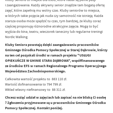
i zaangażowania. Każdy aktywny senior znajdzie tam bogatą ofertę
zajęć, które zapełnią mu wolny czas. Kluby seniorów to miejsca,
w których takie pojęcia jak nuda czy samotność nie istnieją. Każda
starsza osoba może spędzić tu czas, tym bardziej, że kluby coraz
częściej proponują różnorodne atrakcyjne zajęcia. Mogą to być
wyjścia do kina, teatru, wieczorek taneczny lub regularne treningi
Nordic Walking.
Kluby Seniora powstają dzięki zaangażowaniu pracowników
Gminnego Ośrodka Pomocy Społecznej w Starej Dąbrowie, którzy
na ten cel pozyskali środki w ramach projektu "USŁUGI
OPIEKUŃCZE W GMINIE STARA DĄBROWA", współfinansowanego
ze środków EFS w ramach Regionalnego Programu Operacyjnego
Województwa Zachodniopomorskiego.
Całkowita wartość projektu to 883 110 zł.
Wartość dofinansowania to 794 799 zł.
Wkład własny niefinansowy to 88 311 zł.
Chcesz wziąć udział w zajęciach lub zapisać na nie bliską Ci osobę
? Zgłoszenia przyjmowane są u pracowników Gminnego Ośrodka
Pomocy Społecznej. Kontakt poniżej.