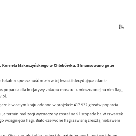
m. Kornela Makuszyńskiego w Chlebówku. Sfinansowano go ze
 lokalna społeczność miała w tej kwestii decydujące zdanie.
s poparcia dla inicjatywy zakupu masztu i umieszczonej na nim flagi,
.pl.
 Łącznie w całym kraju oddano w projekcie 417 932 głosów poparcia.
 termin realizacji wyznaczony został na 9 listopada br. W czwartek
 wciągnięcia flagi. Biało-czerwone flagi zawisną zresztą niebawem
szej Ojczyzny, ale także zachęci do patriotycznych postaw i dumy