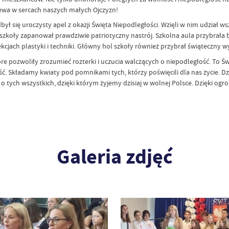
iewa w sercach naszych małych Ojczyzn!
 się uroczysty apel z okazji Święta Niepodległości.
Wzięli w nim udział w
zkoły zapanował prawdziwie patriotyczny nastrój. Szkolna aula przybrała 
kcjach plastyki i techniki. Główny hol szkoły również przybrał świąteczny w
tóre pozwoliły zrozumieć rozterki i uczucia walczących o niepodległość. To 
kładamy kwiaty pod pomnikami tych, którzy poświęcili dla nas życie. Dzień t
 tych wszystkich, dzięki którym żyjemy dzisiaj w wolnej Polsce. Dzięki og
Galeria zdjęć