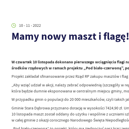
10 - 11 - 2022
Mamy nowy maszt i flagę
W czwartek 10 listopada dokonano pierwszego wciągnięcia flagi
środków rządowych w ramach projektu „Pod biało-czerwoną”, p
Projekt zakładał sfinansowanie przez Rząd RP zakupu masztów i flag 
„Aby wziąć udział w akcji, należy zebrać odpowiednią (szczegóły w re
która będzie dumnie eksponowana w centralnym miejscu gminy, mogą
W przypadku gmin o populacji do 20 000 mieszkańców, czyli takich jak
Gminie Stara Dąbrowa przyznano dotację w wysokości 7424,90 zł. Um
10 listopada maszt został oddany do użytku i wspólnie z uczniami s
w całej gminie z okazji corocznego Narodowego Święta Niepodległośc
„Pod biało-czerwoną” to projekt, który ma zjednoczyć nasz kraj i je