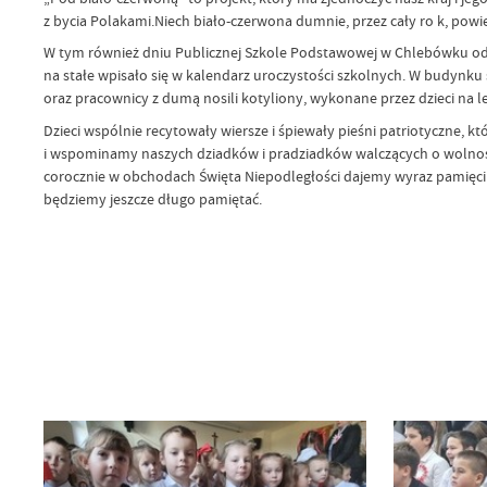
z bycia Polakami.
Niech biało-czerwona dumnie, przez cały ro k, pow
W tym również dniu Publicznej Szkole Podstawowej w Chlebówku odbył
na stałe wpisało się w kalendarz uroczystości szkolnych.
W budynku s
oraz pracownicy z dumą nosili kotyliony, wykonane przez dzieci na le
Dzieci wspólnie recytowały wiersze i śpiewały pieśni patriotyczne, k
i wspominamy naszych dziadków i pradziadków walczących o wolność. S
corocznie w obchodach Święta Niepodległości dajemy wyraz pamięci o
będziemy jeszcze długo pamiętać.