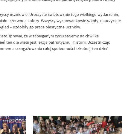
szyscy uczniowie. Uroczyste świętowanie tego wielkiego wydarzenia,
biało- czerwone kolory.
Wszyscy wychowankowie szkoły, nauczyciele
ygląd – ozdobiły go prace plastyczne uczniów.
Święto sprawia, że w zabieganym życiu stajemy na chwilkę
en dla wielu jest lekcją patriotyzmu i historii. Uczestnicząc
romnemu zaangażowaniu całej społeczności szkolnej, ten dzień