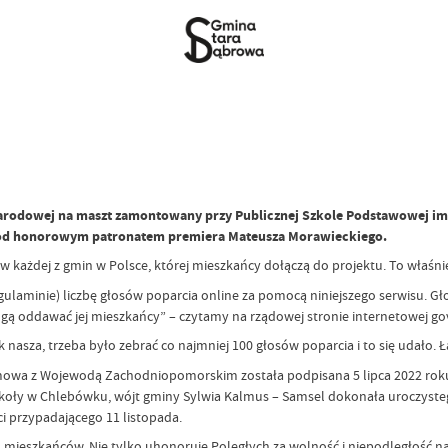
!
 narodowej na maszt zamontowany przy Publicznej Szkole Podstawowej i
od honorowym patronatem premiera Mateusza Morawieckiego.
w każdej z gmin w Polsce, której mieszkańcy dołączą do projektu. To właśnie
gulaminie) liczbę głosów poparcia online za pomocą niniejszego serwisu. Gło
 oddawać jej mieszkańcy” – czytamy na rządowej stronie internetowej gov
 nasza, trzeba było zebrać co najmniej 100 głosów poparcia i to się udało.
owa z Wojewodą Zachodniopomorskim została podpisana 5 lipca 2022 roku, a
zkoły w Chlebówku, wójt gminy Sylwia Kalmus – Samsel dokonała uroczystego
i przypadającego 11 listopada.
go mieszkańców. Nie tylko uhonoruje Poległych za wolność i niepodległość na