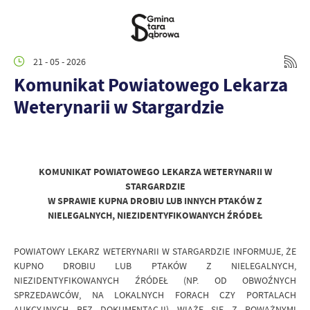
21 - 05 - 2026
Komunikat Powiatowego Lekarza
Weterynarii w Stargardzie
KOMUNIKAT POWIATOWEGO LEKARZA WETERYNARII W
STARGARDZIE
W SPRAWIE KUPNA DROBIU LUB INNYCH PTAKÓW Z
NIELEGALNYCH, NIEZIDENTYFIKOWANYCH ŹRÓDEŁ
POWIATOWY LEKARZ WETERYNARII W STARGARDZIE INFORMUJE, ŻE
KUPNO DROBIU LUB PTAKÓW Z NIELEGALNYCH,
NIEZIDENTYFIKOWANYCH ŹRÓDEŁ (NP. OD OBWOŹNYCH
SPRZEDAWCÓW, NA LOKALNYCH FORACH CZY PORTALACH
AUKCYJNYCH BEZ DOKUMENTACJI) WIĄŻE SIĘ Z POWAŻNYMI