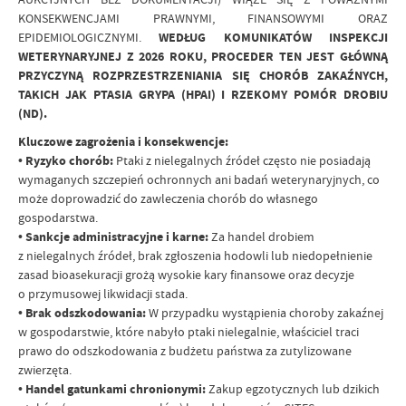
KONSEKWENCJAMI PRAWNYMI, FINANSOWYMI ORAZ
EPIDEMIOLOGICZNYMI.
WEDŁUG KOMUNIKATÓW INSPEKCJI
WETERYNARYJNEJ Z 2026 ROKU, PROCEDER TEN JEST GŁÓWNĄ
PRZYCZYNĄ ROZPRZESTRZENIANIA SIĘ CHORÓB ZAKAŹNYCH,
TAKICH JAK PTASIA GRYPA (HPAI) I RZEKOMY POMÓR DROBIU
(ND).
Kluczowe zagrożenia i konsekwencje:
• Ryzyko chorób:
Ptaki z nielegalnych źródeł często nie posiadają
wymaganych szczepień ochronnych ani badań weterynaryjnych, co
może doprowadzić do zawleczenia chorób do własnego
gospodarstwa.
• Sankcje administracyjne i karne:
Za handel drobiem
z nielegalnych źródeł, brak zgłoszenia hodowli lub niedopełnienie
zasad bioasekuracji grożą wysokie kary finansowe oraz decyzje
o przymusowej likwidacji stada.
• Brak odszkodowania:
W przypadku wystąpienia choroby zakaźnej
w gospodarstwie, które nabyło ptaki nielegalnie, właściciel traci
prawo do odszkodowania z budżetu państwa za zutylizowane
zwierzęta.
• Handel gatunkami chronionymi:
Zakup egzotycznych lub dzikich