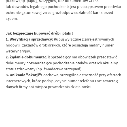
ptaków (np. papug, szczygłów) bez dokumentów CITES
lub dowodów legalnego pochodzenia jest przestępstwem przeciwko
ochronie gatunkowej, za co grozi odpowiedzialność karna przed
sądem.
Jak bezpiecznie kupować drób i ptaki?
1. Weryfikacja sprzedawcy:
Kupuj wyłącznie z zarejestrowanych
hodowli i zakładów drobiarskich, które posiadają nadany numer
weterynaryjny.
2. Żądanie dokumentacji:
Sprzedający ma obowiązek przedstawić
dokumenty potwierdzające pochodzenie ptaków oraz ich aktualny
status zdrowotny (np. świadectwa szczepień).
3. Unikanie "okazji":
Zachowaj szczególną ostrożność przy ofertach
internetowych, które podają jedynie numer telefonu i nie zawierają
danych firmy ani miejsca prowadzenia działalności