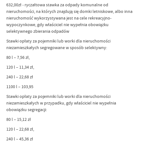
632,00zł - ryczałtowa stawka za odpady komunalne od
nieruchomości, na których znajdują się domki letniskowe, albo inna
nieruchomość wykorzystywana jest na cele rekreacyjno-
wypoczynkowe, gdy właściciel nie wypełnia obowiązku
selektywnego zbierania odpadów
Stawki opłaty za pojemniki lub worki dla nieruchomości
niezamieszkałych segregowane w sposób selektywny:
80 l – 7,56 zł,
120 l – 11,34 zł,
240 l – 22,68 zł
1100 l – 103,95
Stawki opłaty za pojemniki lub worki dla nieruchomości
niezamieszkałych w przypadku, gdy właściciel nie wypełnia
obowiązku segregacji:
80 l – 15,12 zł
120 l – 22,68 zł,
240 l – 45,36 zł