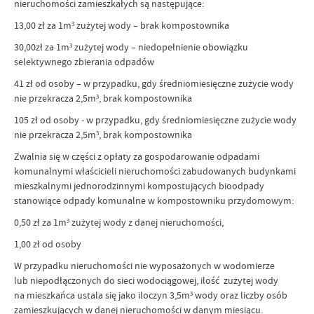
nieruchomości zamieszkałych są następujące:
13,00 zł za 1m³ zużytej wody – brak kompostownika
30,00zł za 1m³ zużytej wody – niedopełnienie obowiązku
selektywnego zbierania odpadów
41 zł od osoby – w przypadku, gdy średniomiesięczne zużycie wody
nie przekracza 2,5m³, brak kompostownika
105 zł od osoby - w przypadku, gdy średniomiesięczne zużycie wody
nie przekracza 2,5m³, brak kompostownika
Zwalnia się w części z opłaty za gospodarowanie odpadami
komunalnymi właścicieli nieruchomości zabudowanych budynkami
mieszkalnymi jednorodzinnymi kompostujących bioodpady
stanowiące odpady komunalne w kompostowniku przydomowym:
0,50 zł za 1m³ zużytej wody z danej nieruchomości,
1,00 zł od osoby
W przypadku nieruchomości nie wyposażonych w wodomierze
lub niepodłączonych do sieci wodociągowej, ilość zużytej wody
na mieszkańca ustala się jako iloczyn 3,5m³ wody oraz liczby osób
zamieszkujących w danej nieruchomości w danym miesiącu.