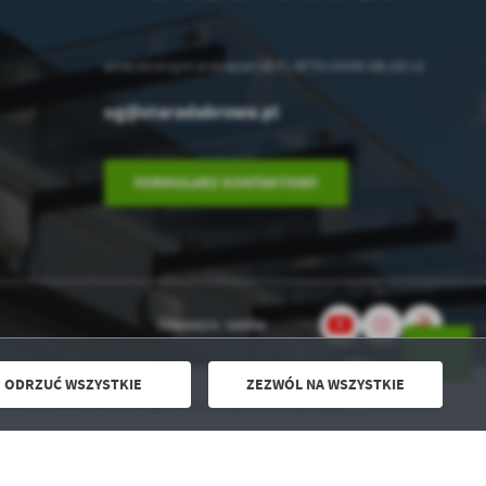
.
adres do skrzynki e-doręczeń AE:PL-39753-83089-GBUGD-18
a
ug@staradabrowa.pl
FORMULARZ KONTAKTOWY
w
Odwiedzin: 546894
ODRZUĆ WSZYSTKIE
ZEZWÓL NA WSZYSTKIE
Powered by
2ClickPortal® - Portale nowej generacji
RAM "CZYSTE POWIETRZE" - punkt konsultacyjny w UG
DO GÓRY