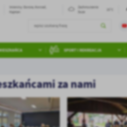
Imieniny: Dorota, Konrad,
Zachmurzenie
15°C
Kajetan
Duże
MIESZKAŃCA
SPORT I REKREACJA
ieszkańcami za nami
stawienia