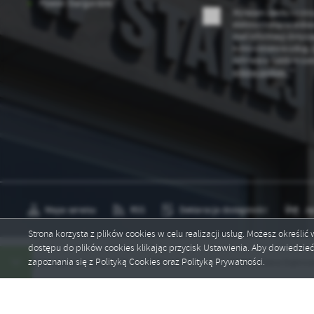
Powiat Stargardzki
po
Wyrażam zgodę na otr
wś
elektroniczną na wskaz
R
Wy
mail informacji dotyc
fu
Administratora usług.
Dz
cofnięta w każdym czas
st
plików cookies *
*
Pr
Wi
an
in
bę
po
sp
Mapa serwisu
RSS
Deklaracja dostępności
Ję
Strona korzysta z plików cookies w celu realizacji usług. Możesz określi
dostępu do plików cookies klikając przycisk Ustawienia. Aby dowiedzie
Copyright by staradabrowa.pl
zapoznania się z Polityką Cookies oraz Polityką Prywatności.
ogram wywozu odpadów na 2026 rok
Gmina Stara Dąbrowa real