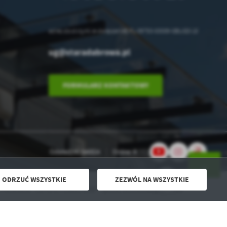
.
adres do skrzynki e-doręczeń AE:PL-39753-83089-GBUGD-18
a
ug@staradabrowa.pl
FORMULARZ KONTAKTOWY
w
Odwiedzin: 546824
Online: 8
ODRZUĆ WSZYSTKIE
ZEZWÓL NA WSZYSTKIE
Powered by
2ClickPortal® - Portale nowej generacji
RAM "CZYSTE POWIETRZE" - punkt konsultacyjny w UG
DO GÓRY