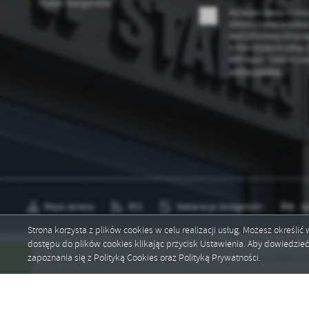
Powiat Stargardzki
po
Wyrażam zgodę na otr
wś
elektroniczną na wskaz
R
Wy
mail informacji dotyc
fu
Administratora usług.
Dz
cofnięta w każdym czas
st
plików cookies *
*
Pr
Wi
an
in
bę
po
sp
Mapa serwisu
RSS
Deklaracja dostępności
Ję
Strona korzysta z plików cookies w celu realizacji usług. Możesz określi
dostępu do plików cookies klikając przycisk Ustawienia. Aby dowiedzie
Copyright by staradabrowa.pl
zapoznania się z Polityką Cookies oraz Polityką Prywatności.
ogram wywozu odpadów na 2026 rok
Gmina Stara Dąbrowa real