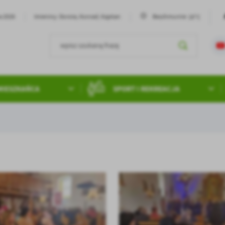
19°C
ia 2026
Imieniny: Dorota, Konrad, Kajetan
Bezchmurnie
MIESZKAŃCA
SPORT I REKREACJA
stawienia