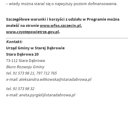
– wtedy można starać się o najwyższy poziom dofinansowania.
Szczegółowe warunki i korzyści z udziału w Programie można
znaleźć na stronie
www.wfos.szczecin.pl
,
www.czystepowietrze.gov.pl
.
Kontakt:
Urząd Gminy w Starej Dąbrowie
Stara Dąbrowa 20
73-112 Stara Dąbrowa
Biuro Rozwoju Gminy
tel. 91 573 98 21, 797 712 765
e-mail: aleksandra.witkowska@staradabrowa.pl
tel. 91 573 98 32
e-mail: aneta.pyrgiel@staradabrowa.pl