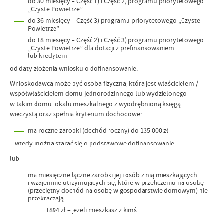
do 30 miesięcy – Część 1) i Część 2) programu priorytetowego
„Czyste Powietrze”
do 36 miesięcy – Część 3) programu priorytetowego „Czyste
Powietrze”
do 18 miesięcy – Część 2) i Część 3) programu priorytetowego
„Czyste Powietrze” dla dotacji z prefinansowaniem
lub kredytem
od daty złożenia wniosku o dofinansowanie.
Wnioskodawcą może być osoba fizyczna, która jest właścicielem /
współwłaścicielem domu jednorodzinnego lub wydzielonego
w takim domu lokalu mieszkalnego z wyodrębnioną księgą
wieczystą oraz spełnia kryterium dochodowe:
ma roczne zarobki (dochód roczny) do 135 000 zł
–
wtedy można starać się o podstawowe dofinansowanie
lub
ma miesięczne łączne zarobki jej i osób z nią mieszkających
i wzajemnie utrzymujących się, które w przeliczeniu na osobę
(przeciętny dochód na osobę w gospodarstwie domowym) nie
przekraczają:
1894 zł – jeżeli mieszkasz z kimś