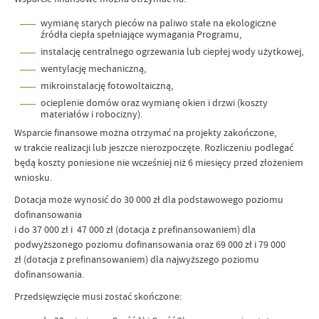
wymianę starych pieców na paliwo stałe na ekologiczne
źródła ciepła spełniające wymagania Programu,
instalację centralnego ogrzewania lub ciepłej wody użytkowej,
wentylację mechaniczną,
mikroinstalację fotowoltaiczną,
ocieplenie domów oraz wymianę okien i drzwi (koszty
materiałów i robocizny).
Wsparcie finansowe można otrzymać na projekty zakończone,
w trakcie realizacji lub jeszcze nierozpoczęte. Rozliczeniu podlegać
będą koszty poniesione nie wcześniej niż 6 miesięcy przed złożeniem
wniosku.
Dotacja może wynosić do
30 000 zł
dla podstawowego poziomu
dofinansowania
i do
37 000 zł
i
47 000 zł
(dotacja z prefinansowaniem) dla
podwyższonego poziomu dofinansowania oraz
69 000 zł
i
79 000
zł
(dotacja z prefinansowaniem) dla najwyższego poziomu
dofinansowania.
Przedsięwzięcie musi zostać skończone: